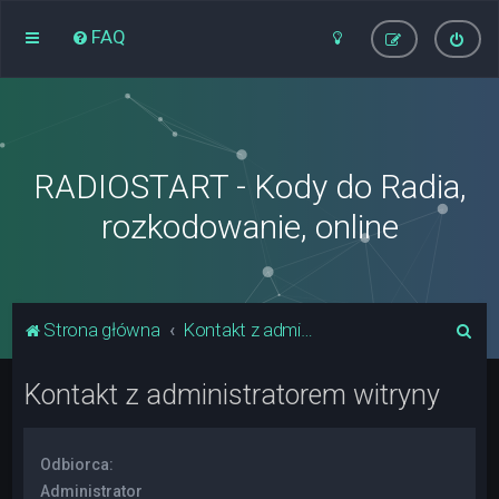
FAQ
RADIOSTART - Kody do Radia,
rozkodowanie, online
S
Strona główna
Kontakt z administratorem witryny
z
Kontakt z administratorem witryny
u
k
a
Odbiorca:
j
Administrator