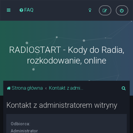
FAQ
RADIOSTART - Kody do Radia,
rozkodowanie, online
S
Strona główna
Kontakt z administratorem witryny
z
Kontakt z administratorem witryny
u
k
a
Odbiorca:
j
Administrator