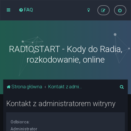
FAQ
RADIOSTART - Kody do Radia,
rozkodowanie, online
S
Strona główna
Kontakt z administratorem witryny
z
Kontakt z administratorem witryny
u
k
a
Odbiorca:
j
Administrator