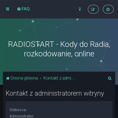
FAQ
RADIOSTART - Kody do Radia,
rozkodowanie, online
S
Strona główna
Kontakt z administratorem witryny
z
Kontakt z administratorem witryny
u
k
a
Odbiorca:
j
Administrator