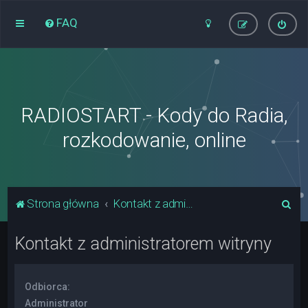
FAQ
RADIOSTART - Kody do Radia,
rozkodowanie, online
S
Strona główna
Kontakt z administratorem witryny
z
Kontakt z administratorem witryny
u
k
a
Odbiorca:
j
Administrator