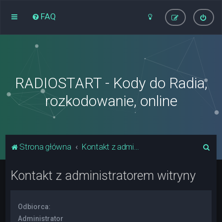
FAQ
RADIOSTART - Kody do Radia,
rozkodowanie, online
S
Strona główna
Kontakt z administratorem witryny
z
Kontakt z administratorem witryny
u
k
a
Odbiorca:
j
Administrator