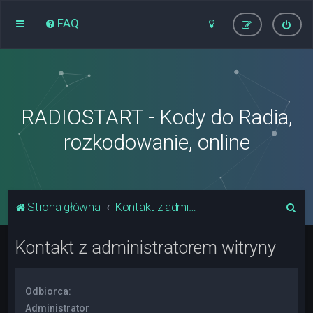
FAQ
RADIOSTART - Kody do Radia,
rozkodowanie, online
S
Strona główna
Kontakt z administratorem witryny
z
Kontakt z administratorem witryny
u
k
a
Odbiorca:
j
Administrator