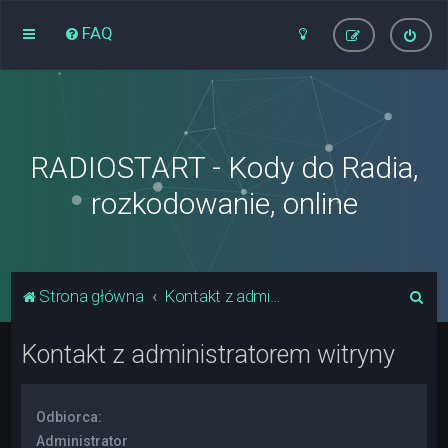
FAQ
RADIOSTART - Kody do Radia,
rozkodowanie, online
S
Strona główna
Kontakt z administratorem witryny
z
Kontakt z administratorem witryny
u
k
a
Odbiorca:
j
Administrator