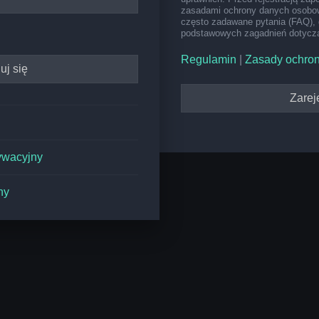
zasadami ochrony danych osobow
często zadawane pytania (FAQ), 
podstawowych zagadnień dotyczą
Regulamin
|
Zasady ochro
Zareje
ywacyjny
ny