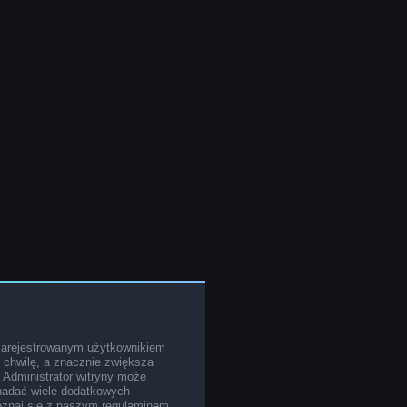
zarejestrowanym użytkownikiem
o chwilę, a znacznie zwiększa
. Administrator witryny może
nadać wiele dodatkowych
poznaj się z naszym regulaminem,