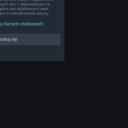
ych oraz z odpowiedziami na
gdzie jest wyjaśnionych wiele
cych funkcjonowania witryny.
ny danych osobowych
struj się