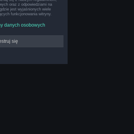
ych oraz z odpowiedziami na
gdzie jest wyjaśnionych wiele
cych funkcjonowania witryny.
ny danych osobowych
struj się