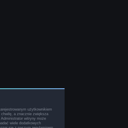
zarejestrowanym użytkownikiem
o chwilę, a znacznie zwiększa
. Administrator witryny może
nadać wiele dodatkowych
poznaj się z naszym regulaminem,