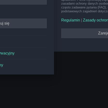
zasadami ochrony danych osobow
często zadawane pytania (FAQ), 
podstawowych zagadnień dotyczą
Regulamin
|
Zasady ochro
Zareje
ywacyjny
ny