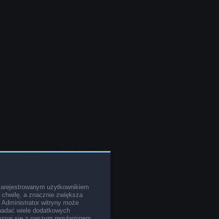
zarejestrowanym użytkownikiem
o chwilę, a znacznie zwiększa
. Administrator witryny może
nadać wiele dodatkowych
poznaj się z naszym regulaminem,