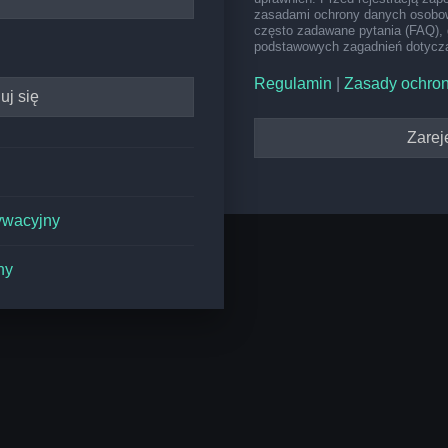
zasadami ochrony danych osobow
często zadawane pytania (FAQ), 
podstawowych zagadnień dotyczą
Regulamin
|
Zasady ochro
Zareje
ywacyjny
ny