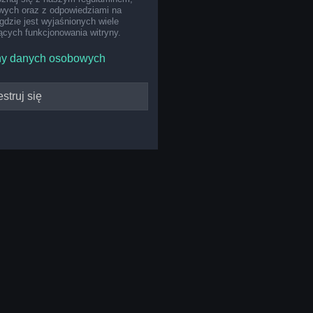
ych oraz z odpowiedziami na
gdzie jest wyjaśnionych wiele
cych funkcjonowania witryny.
ny danych osobowych
struj się