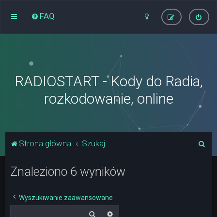
FAQ
RADIOSTART - Kody do Radia,
rozkodowanie, online
S
Strona główna
Szukaj
z
Znaleziono 6 wyników
u
k
a
Wyszukiwanie zaawansowane
j
Szukaj
Wyszukiwanie zaawansowane