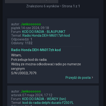
Znaleziono 6 wyników • Strona
1
z
1
autor:
Jankoooooo
piątek 14 cze 2024, 09:18
Forum:
KOD DO RADIA - BLAUPUNKT
Temat:
Radio Honda DEH-M6017zh kod
Odpowiedzi:
1
Odsłony:
1132
Radio Honda DEH-M6017zh kod
Witam,
Potrzebuje kod do radia.
Widzę ze można odkodować radio po numerze
seryjnym
S/N U3002L7079.
Przejdź do posta
autor:
Jankoooooo
wtorek 07 maja 2024, 17:12
Forum:
KOD DO RADIA - WSADY (bin)
Temat:
kod do radia delphi ducato F250 FL