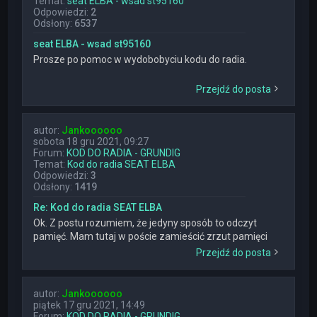
Temat:
seat ELBA - wsad st95160
Odpowiedzi:
2
Odsłony:
6537
seat ELBA - wsad st95160
Prosze po pomoc w wydobobyciu kodu do radia.
Przejdź do posta
autor:
Jankoooooo
sobota 18 gru 2021, 09:27
Forum:
KOD DO RADIA - GRUNDIG
Temat:
Kod do radia SEAT ELBA
Odpowiedzi:
3
Odsłony:
1419
Re: Kod do radia SEAT ELBA
Ok. Z postu rozumiem, że jedyny sposób to odczyt
pamięć. Mam tutaj w poście zamieścić zrzut pamięci
Przejdź do posta
autor:
Jankoooooo
piątek 17 gru 2021, 14:49
Forum:
KOD DO RADIA - GRUNDIG