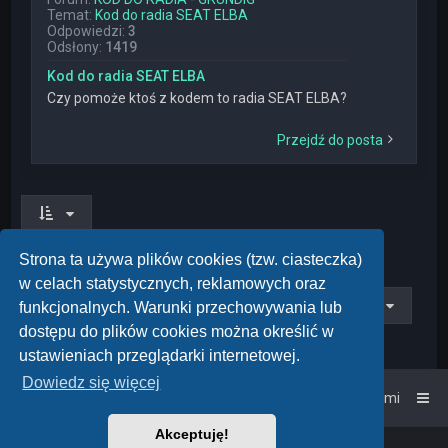
Temat:
Kod do radia SEAT ELBA
Odpowiedzi:
3
Odsłony:
1419
Kod do radia SEAT ELBA
Czy pomoże ktoś z kodem to radia SEAT ELBA?
Przejdź do posta
Znaleziono 6 wyników • Strona
1
z
1
Strona ta używa plików cookies (tzw. ciasteczka)
w celach statystycznych, reklamowych oraz
Przejdź do
funkcjonalnych. Warunki przechowywania lub
dostępu do plików cookies można określić w
ustawieniach przeglądarki internetowej.
Dowiedz się więcej
Strona główna
Kontakt z nami
Akceptuję!