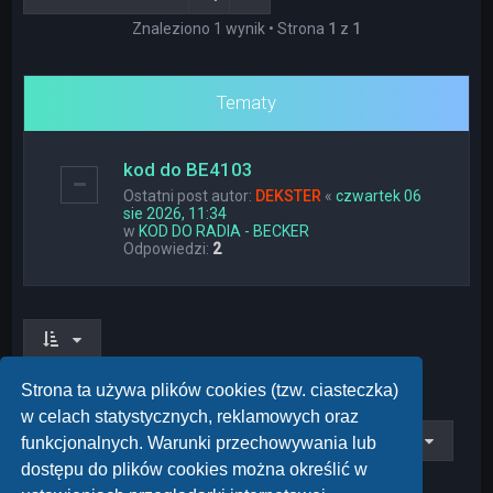
Znaleziono 1 wynik • Strona
1
z
1
Tematy
kod do BE4103
Ostatni post autor:
DEKSTER
«
czwartek 06
sie 2026, 11:34
w
KOD DO RADIA - BECKER
Odpowiedzi:
2
Znaleziono 1 wynik • Strona
1
z
1
Strona ta używa plików cookies (tzw. ciasteczka)
w celach statystycznych, reklamowych oraz
Przejdź do
funkcjonalnych. Warunki przechowywania lub
dostępu do plików cookies można określić w