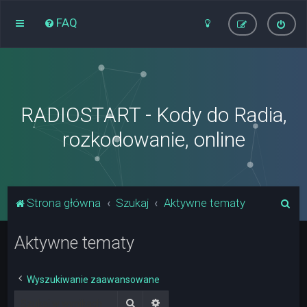
FAQ
RADIOSTART - Kody do Radia,
rozkodowanie, online
S
Strona główna
Szukaj
Aktywne tematy
z
Aktywne tematy
u
k
a
Wyszukiwanie zaawansowane
j
Szukaj
Wyszukiwanie zaawansowane