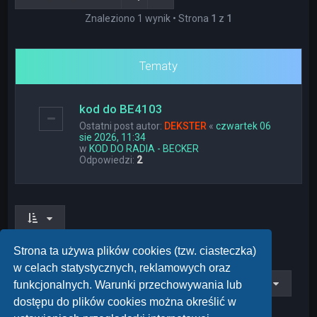
Znaleziono 1 wynik • Strona
1
z
1
Tematy
kod do BE4103
Ostatni post autor:
DEKSTER
«
czwartek 06
sie 2026, 11:34
w
KOD DO RADIA - BECKER
Odpowiedzi:
2
Znaleziono 1 wynik • Strona
1
z
1
Strona ta używa plików cookies (tzw. ciasteczka)
w celach statystycznych, reklamowych oraz
Przejdź do
funkcjonalnych. Warunki przechowywania lub
dostępu do plików cookies można określić w