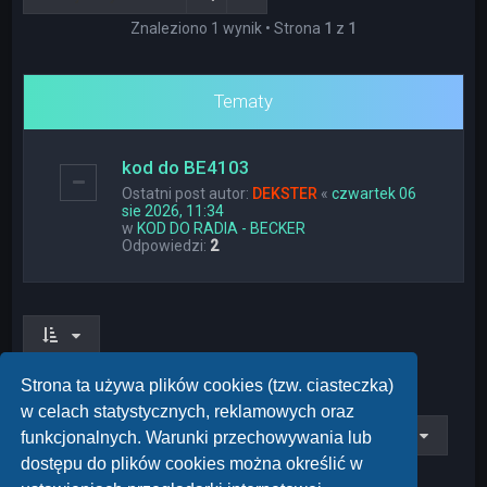
Znaleziono 1 wynik • Strona
1
z
1
Tematy
kod do BE4103
Ostatni post autor:
DEKSTER
«
czwartek 06
sie 2026, 11:34
w
KOD DO RADIA - BECKER
Odpowiedzi:
2
Znaleziono 1 wynik • Strona
1
z
1
Strona ta używa plików cookies (tzw. ciasteczka)
w celach statystycznych, reklamowych oraz
Przejdź do
funkcjonalnych. Warunki przechowywania lub
dostępu do plików cookies można określić w