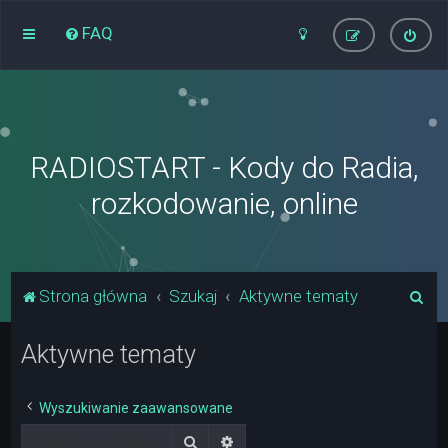
FAQ
RADIOSTART - Kody do Radia,
rozkodowanie, online
S
Strona główna
Szukaj
Aktywne tematy
z
Aktywne tematy
u
k
a
Wyszukiwanie zaawansowane
j
Szukaj
Wyszukiwanie zaawansowane