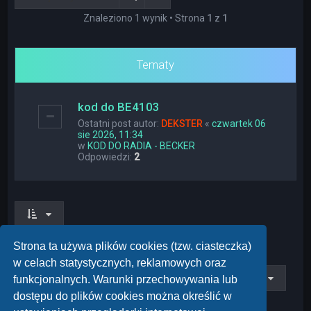
Znaleziono 1 wynik • Strona
1
z
1
Tematy
kod do BE4103
Ostatni post autor:
DEKSTER
«
czwartek 06
sie 2026, 11:34
w
KOD DO RADIA - BECKER
Odpowiedzi:
2
Znaleziono 1 wynik • Strona
1
z
1
Strona ta używa plików cookies (tzw. ciasteczka)
w celach statystycznych, reklamowych oraz
Przejdź do
funkcjonalnych. Warunki przechowywania lub
dostępu do plików cookies można określić w