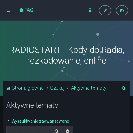
FAQ
RADIOSTART - Kody do Radia,
rozkodowanie, online
S
Strona główna
Szukaj
Aktywne tematy
z
Aktywne tematy
u
k
a
Wyszukiwanie zaawansowane
j
Szukaj
Wyszukiwanie zaawansowane