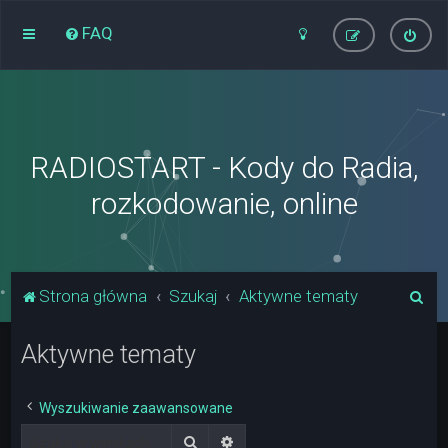
FAQ
RADIOSTART - Kody do Radia,
rozkodowanie, online
S
Strona główna
Szukaj
Aktywne tematy
z
Aktywne tematy
u
k
a
Wyszukiwanie zaawansowane
j
Szukaj
Wyszukiwanie zaawansowane