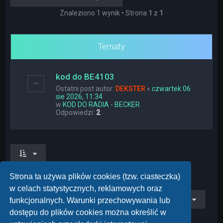
Znaleziono 1 wynik • Strona
1
z
1
Tematy
kod do BE4103
Ostatni post autor:
DEKSTER
«
czwartek 06
sie 2026, 11:34
w
KOD DO RADIA - BECKER
Odpowiedzi:
2
Znaleziono 1 wynik • Strona
1
z
1
Strona ta używa plików cookies (tzw. ciasteczka)
w celach statystycznych, reklamowych oraz
Przejdź do
funkcjonalnych. Warunki przechowywania lub
dostępu do plików cookies można określić w