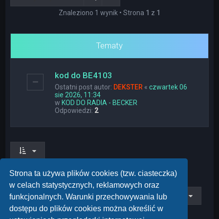
Znaleziono 1 wynik • Strona
1
z
1
Tematy
kod do BE4103
Ostatni post autor:
DEKSTER
«
czwartek 06
sie 2026, 11:34
w
KOD DO RADIA - BECKER
Odpowiedzi:
2
Znaleziono 1 wynik • Strona
1
z
1
Strona ta używa plików cookies (tzw. ciasteczka)
w celach statystycznych, reklamowych oraz
Przejdź do
funkcjonalnych. Warunki przechowywania lub
dostępu do plików cookies można określić w