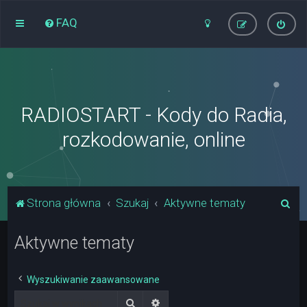
FAQ
RADIOSTART - Kody do Radia,
rozkodowanie, online
S
Strona główna
Szukaj
Aktywne tematy
z
Aktywne tematy
u
k
a
Wyszukiwanie zaawansowane
j
Szukaj
Wyszukiwanie zaawansowane