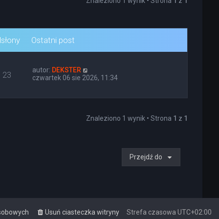
Znaleziono 1 wynik • Strona
1
z
1
słony
Ostatni post
autor:
DEKSTER
23
czwartek 06 sie 2026, 11:34
Znaleziono 1 wynik • Strona
1
z
1
Przejdź do
osobowych
Usuń ciasteczka witryny
Strefa czasowa
UTC+02:00