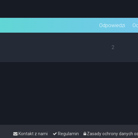
wane
Odpowiedzi
Od
2
Kontakt z nami
Regulamin
Zasady ochrony danych 