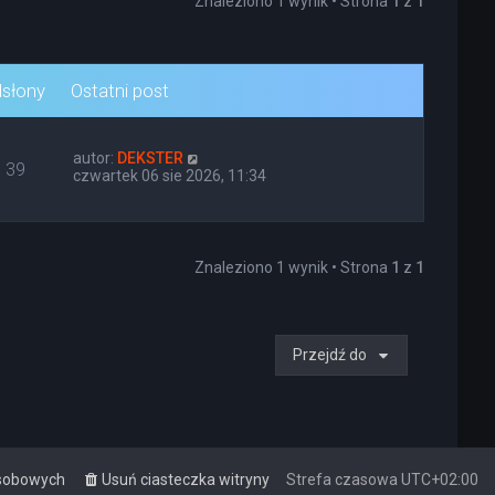
Znaleziono 1 wynik • Strona
1
z
1
słony
Ostatni post
autor:
DEKSTER
39
czwartek 06 sie 2026, 11:34
Znaleziono 1 wynik • Strona
1
z
1
Przejdź do
osobowych
Usuń ciasteczka witryny
Strefa czasowa
UTC+02:00