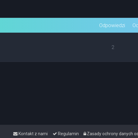
wane
Odpowiedzi
Od
2
Kontakt z nami
Regulamin
Zasady ochrony danych 