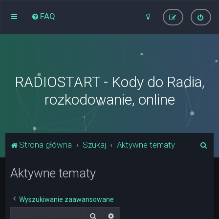
FAQ
RADIOSTART - Kody do Radia,
rozkodowanie, online
S
Strona główna
Szukaj
Aktywne tematy
z
Aktywne tematy
u
k
a
Wyszukiwanie zaawansowane
j
Szukaj
Wyszukiwanie zaawansowane