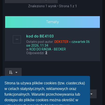
Znaleziono 1 wynik • Strona
1
z
1
Tematy
kod do BE4103
Ostatni post autor:
DEKSTER
«
czwartek 06
sie 2026, 11:34
w
KOD DO RADIA - BECKER
Odpowiedzi:
2
Znaleziono 1 wynik • Strona
1
z
1
Strona ta używa plików cookies (tzw. ciasteczka)
w celach statystycznych, reklamowych oraz
Przejdź do
funkcjonalnych. Warunki przechowywania lub
dostępu do plików cookies można określić w