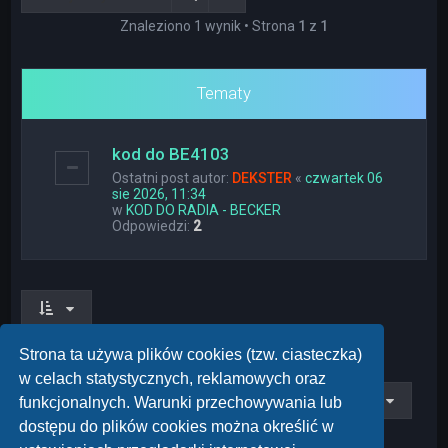
Znaleziono 1 wynik • Strona
1
z
1
Tematy
kod do BE4103
Ostatni post autor:
DEKSTER
«
czwartek 06
sie 2026, 11:34
w
KOD DO RADIA - BECKER
Odpowiedzi:
2
Znaleziono 1 wynik • Strona
1
z
1
Strona ta używa plików cookies (tzw. ciasteczka)
w celach statystycznych, reklamowych oraz
Przejdź do
funkcjonalnych. Warunki przechowywania lub
dostępu do plików cookies można określić w