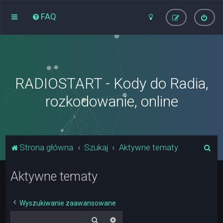
FAQ
RADIOSTART - Kody do Radia,
rozkodowanie, online
S
Strona główna
Szukaj
Aktywne tematy
z
Aktywne tematy
u
k
a
Wyszukiwanie zaawansowane
j
Szukaj
Wyszukiwanie zaawansowane