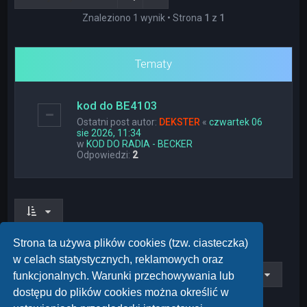
Znaleziono 1 wynik • Strona
1
z
1
Tematy
kod do BE4103
Ostatni post autor:
DEKSTER
«
czwartek 06
sie 2026, 11:34
w
KOD DO RADIA - BECKER
Odpowiedzi:
2
Znaleziono 1 wynik • Strona
1
z
1
Strona ta używa plików cookies (tzw. ciasteczka)
w celach statystycznych, reklamowych oraz
Przejdź do
funkcjonalnych. Warunki przechowywania lub
dostępu do plików cookies można określić w