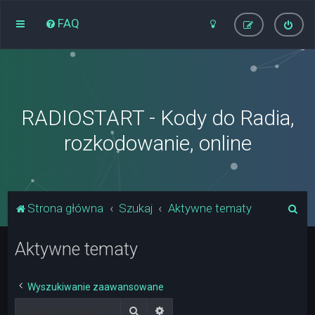
FAQ
RADIOSTART - Kody do Radia,
rozkodowanie, online
S
Strona główna
Szukaj
Aktywne tematy
z
Aktywne tematy
u
k
a
Wyszukiwanie zaawansowane
j
Szukaj
Wyszukiwanie zaawansowane