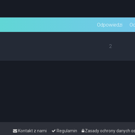
wane
Odpowiedzi
Od
2
Kontakt z nami
Regulamin
Zasady ochrony danych 