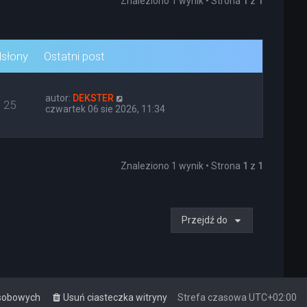
Znaleziono 1 wynik • Strona
1
z
1
słony
Ostatni post
autor:
DEKSTER
25
czwartek 06 sie 2026, 11:34
Znaleziono 1 wynik • Strona
1
z
1
Przejdź do
osobowych
Usuń ciasteczka witryny
Strefa czasowa
UTC+02:00