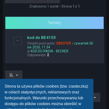
Znaleziono 1 wynik • Strona
1
z
1
Tematy
kod do BE4103
Ostatni post autor:
DEKSTER
«
czwartek 06
sie 2026, 11:34
w
KOD DO RADIA - BECKER
Odpowiedzi:
2
Znaleziono 1 wynik • Strona
1
z
1
Strona ta używa plików cookies (tzw. ciasteczka)
w celach statystycznych, reklamowych oraz
Przejdź do
funkcjonalnych. Warunki przechowywania lub
dostępu do plików cookies można określić w