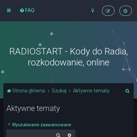
FAQ
RADIOSTART - Kody do Radia,
rozkodowanie, online
S
Strona główna
Szukaj
Aktywne tematy
z
Aktywne tematy
u
k
a
Wyszukiwanie zaawansowane
j
Szukaj
Wyszukiwanie zaawansowane