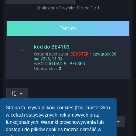
Znaleziono 1 wynik • Strona
1
z
1
Tematy
kod do BE4103
Ostatni post autor:
DEKSTER
«
czwartek 06
sie 2026, 11:34
w
KOD DO RADIA - BECKER
Odpowiedzi:
2
Znaleziono 1 wynik • Strona
1
z
1
Strona ta używa plików cookies (tzw. ciasteczka)
w celach statystycznych, reklamowych oraz
Przejdź do
funkcjonalnych. Warunki przechowywania lub
dostępu do plików cookies można określić w