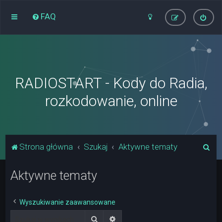
FAQ
RADIOSTART - Kody do Radia,
rozkodowanie, online
S
Strona główna
Szukaj
Aktywne tematy
z
Aktywne tematy
u
k
a
Wyszukiwanie zaawansowane
j
Szukaj
Wyszukiwanie zaawansowane