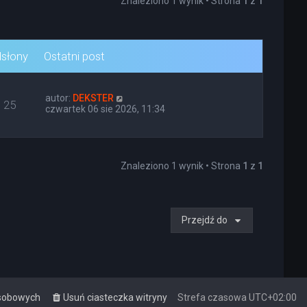
Znaleziono 1 wynik • Strona
1
z
1
słony
Ostatni post
autor:
DEKSTER
25
czwartek 06 sie 2026, 11:34
Znaleziono 1 wynik • Strona
1
z
1
Przejdź do
osobowych
Usuń ciasteczka witryny
Strefa czasowa
UTC+02:00