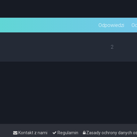
wane
Odpowiedzi
Od
2
Kontakt z nami
Regulamin
Zasady ochrony danych 