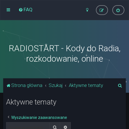
FAQ
RADIOSTART - Kody do Radia,
rozkodowanie, online
S
Strona główna
Szukaj
Aktywne tematy
z
Aktywne tematy
u
k
a
Wyszukiwanie zaawansowane
j
Szukaj
Wyszukiwanie zaawansowane