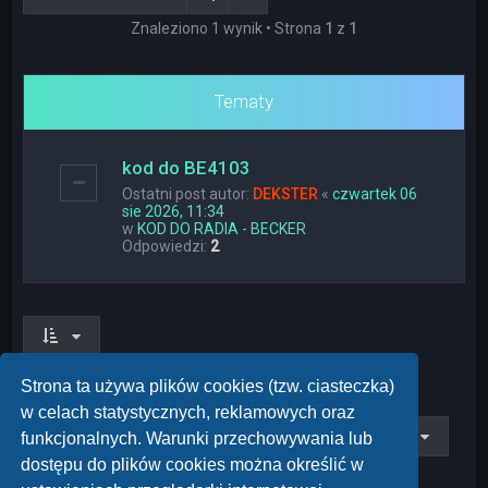
Znaleziono 1 wynik • Strona
1
z
1
Tematy
kod do BE4103
Ostatni post autor:
DEKSTER
«
czwartek 06
sie 2026, 11:34
w
KOD DO RADIA - BECKER
Odpowiedzi:
2
Znaleziono 1 wynik • Strona
1
z
1
Strona ta używa plików cookies (tzw. ciasteczka)
w celach statystycznych, reklamowych oraz
Przejdź do
funkcjonalnych. Warunki przechowywania lub
dostępu do plików cookies można określić w