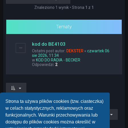
Znaleziono 1 wynik • Strona
1
z
1
Tematy
kod do BE4103
Ostatni post autor:
DEKSTER
«
czwartek 06
sie 2026, 11:34
w
KOD DO RADIA - BECKER
Odpowiedzi:
2
Znaleziono 1 wynik • Strona
1
z
1
Strona ta używa plików cookies (tzw. ciasteczka)
w celach statystycznych, reklamowych oraz
Przejdź do
funkcjonalnych. Warunki przechowywania lub
dostępu do plików cookies można określić w