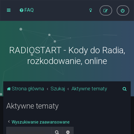
FAQ
RADIOSTART - Kody do Radia,
rozkodowanie, online
S
Strona główna
Szukaj
Aktywne tematy
z
Aktywne tematy
u
k
a
Wyszukiwanie zaawansowane
j
Szukaj
Wyszukiwanie zaawansowane