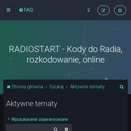
FAQ
RADIOSTART - Kody do Radia,
rozkodowanie, online
S
Strona główna
Szukaj
Aktywne tematy
z
Aktywne tematy
u
k
a
Wyszukiwanie zaawansowane
j
Szukaj
Wyszukiwanie zaawansowane