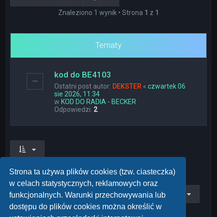
Znaleziono 1 wynik • Strona
1
z
1
Tematy
kod do BE4103
Ostatni post autor:
DEKSTER
«
czwartek 06
sie 2026, 11:34
w
KOD DO RADIA - BECKER
Odpowiedzi:
2
Znaleziono 1 wynik • Strona
1
z
1
Strona ta używa plików cookies (tzw. ciasteczka)
w celach statystycznych, reklamowych oraz
Przejdź do
funkcjonalnych. Warunki przechowywania lub
dostępu do plików cookies można określić w