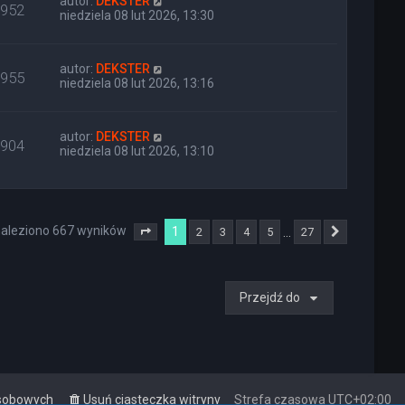
autor:
DEKSTER
952
niedziela 08 lut 2026, 13:30
autor:
DEKSTER
955
niedziela 08 lut 2026, 13:16
autor:
DEKSTER
904
niedziela 08 lut 2026, 13:10
aleziono 667 wyników
1
…
2
3
4
5
27
Strona
1
z
27
Następna
Przejdź do
osobowych
Usuń ciasteczka witryny
Strefa czasowa
UTC+02:00