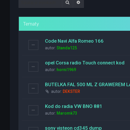
Szukaj
Wyszukiwanie zaawanso
Tematy
Code Navi Alfa Romeo 166
autor:
Standa125
opel Corsa radio Touch connect kod
autor:
horni1969
BUTELKA FAL 500 ML Z GRAWEREM
autor:
DEKSTER
Kod do radia VW BNO 881
autor:
Maromk73
sony visteon cd345 dump