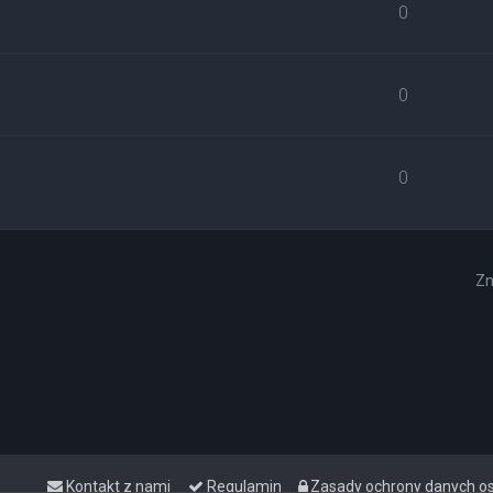
0
0
0
Zn
Kontakt z nami
Regulamin
Zasady ochrony danych 