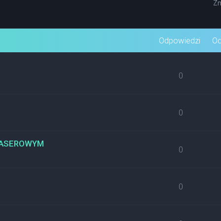
Zn
wane
Odpowiedzi
Od
0
0
 LASEROWYM
0
0