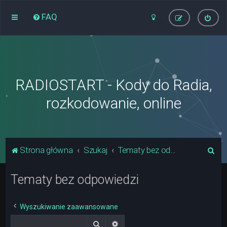
FAQ
RADIOSTART - Kody do Radia,
rozkodowanie, online
S
Strona główna
Szukaj
Tematy bez odpowiedzi
z
Tematy bez odpowiedzi
u
k
a
Wyszukiwanie zaawansowane
j
Szukaj
Wyszukiwanie zaawansowane