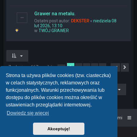
Grawer na metalu.
Ostatni post autor:
DEKSTER
«
niedziela 08
lut 2026, 13:10
w
TWÓJ GRAWER
Znaleziono 667 wyników
1
…
2
3
4
5
27
Strona
1
z
27
Nas
Strona ta używa plików cookies (tzw. ciasteczka)
w celach statystycznych, reklamowych oraz
Przejdź do
funkcjonalnych. Warunki przechowywania lub
dostępu do plików cookies można określić w
ustawieniach przeglądarki internetowej.
Dowiedz się więcej
Strona główna
Kontakt z nami
Akceptuję!
Powered by
phpBB
™
• Design by
PlanetStyles