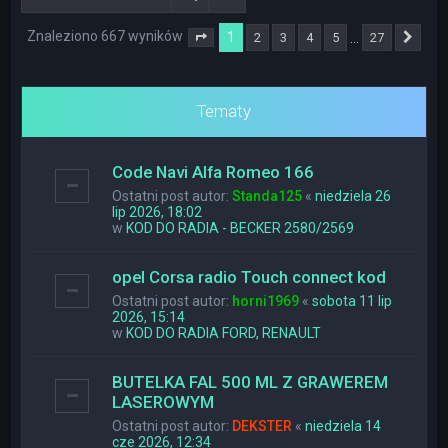
Znaleziono 667 wyników
1
…
2
3
4
5
27
Strona
1
z
27
Nas
Tematy
Code Navi Alfa Romeo 166
Ostatni post autor:
Standa125
«
niedziela 26
lip 2026, 18:02
w
KOD DO RADIA - BECKER 2580/2569
opel Corsa radio Touch connect kod
Ostatni post autor:
horni1969
«
sobota 11 lip
2026, 15:14
w
KOD DO RADIA FORD, RENAULT
BUTELKA FAL 500 ML Z GRAWEREM
LASEROWYM
Ostatni post autor:
DEKSTER
«
niedziela 14
cze 2026, 12:34