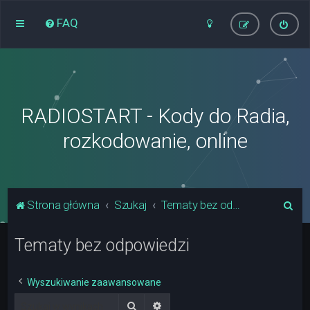
FAQ
RADIOSTART - Kody do Radia,
rozkodowanie, online
S
Strona główna
Szukaj
Tematy bez odpowiedzi
z
Tematy bez odpowiedzi
u
k
a
Wyszukiwanie zaawansowane
j
Szukaj
Wyszukiwanie zaawansowane