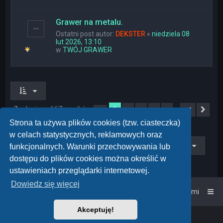
Grawer na metalu.
Ostatni post autor:
DEKSTER
«
niedziela 08
lut 2026, 13:10
w
TWÓJ GRAWER
Znaleziono 667 wyników
1
…
2
3
4
5
27
Strona
1
z
27
Nas
Strona ta używa plików cookies (tzw. ciasteczka)
w celach statystycznych, reklamowych oraz
Przejdź do
funkcjonalnych. Warunki przechowywania lub
dostępu do plików cookies można określić w
ustawieniach przeglądarki internetowej.
Dowiedz się więcej
Strona główna
Kontakt z nami
Akceptuję!
Powered by
phpBB
™
• Design by
PlanetStyles