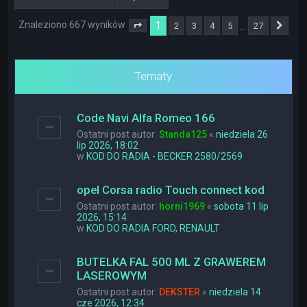
Znaleziono 667 wyników
1
…
2
3
4
5
27
Strona
1
z
27
Nas
Tematy
Code Navi Alfa Romeo 166
Ostatni post autor:
Standa125
«
niedziela 26
lip 2026, 18:02
w
KOD DO RADIA - BECKER 2580/2569
opel Corsa radio Touch connect kod
Ostatni post autor:
horni1969
«
sobota 11 lip
2026, 15:14
w
KOD DO RADIA FORD, RENAULT
BUTELKA FAL 500 ML Z GRAWEREM
LASEROWYM
Ostatni post autor:
DEKSTER
«
niedziela 14
cze 2026, 12:34