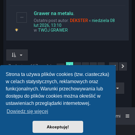
Grawer na metalu.
Ostatni post autor:
DEKSTER
«
niedziela 08
lut 2026, 13:10
w
TWÓJ GRAWER
Znaleziono 667 wyników
1
…
2
3
4
5
27
Strona
1
z
27
Nas
Strona ta używa plików cookies (tzw. ciasteczka)
w celach statystycznych, reklamowych oraz
Przejdź do
funkcjonalnych. Warunki przechowywania lub
dostępu do plików cookies można określić w
ustawieniach przeglądarki internetowej.
Dowiedz się więcej
Strona główna
Kontakt z nami
Akceptuję!
Powered by
phpBB
™
• Design by
PlanetStyles