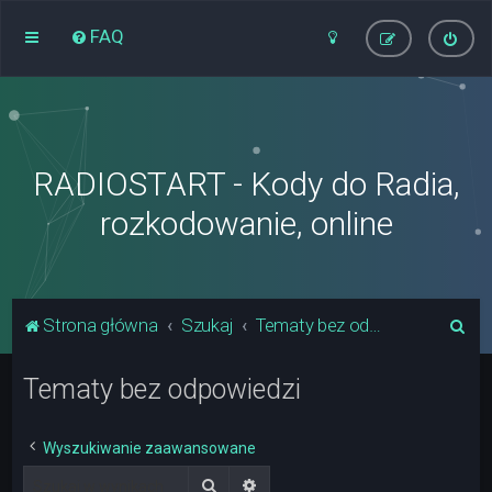
FAQ
RADIOSTART - Kody do Radia,
rozkodowanie, online
S
Strona główna
Szukaj
Tematy bez odpowiedzi
z
Tematy bez odpowiedzi
u
k
a
Wyszukiwanie zaawansowane
j
Szukaj
Wyszukiwanie zaawansowane