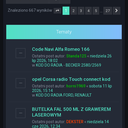
Znaleziono 667 wyników
1
…
2
3
4
5
27
Strona
1
z
27
Nas
Tematy
Code Navi Alfa Romeo 166
Ostatni post autor:
Standa125
«
niedziela 26
lip 2026, 18:02
w
KOD DO RADIA - BECKER 2580/2569
opel Corsa radio Touch connect kod
Ostatni post autor:
horni1969
«
sobota 11 lip
2026, 15:14
w
KOD DO RADIA FORD, RENAULT
BUTELKA FAL 500 ML Z GRAWEREM
LASEROWYM
Ostatni post autor:
DEKSTER
«
niedziela 14
cze 2026, 12:34