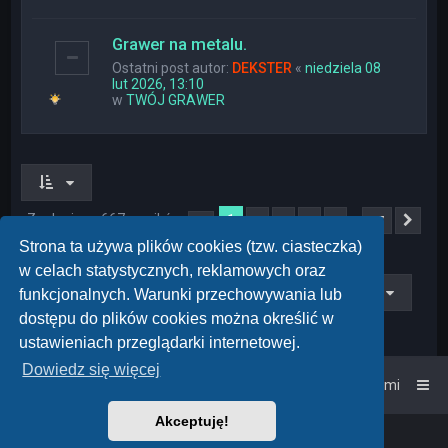
Grawer na metalu.
Ostatni post autor:
DEKSTER
«
niedziela 08
lut 2026, 13:10
w
TWÓJ GRAWER
Znaleziono 667 wyników
1
…
2
3
4
5
27
Strona
1
z
27
Nas
Strona ta używa plików cookies (tzw. ciasteczka)
w celach statystycznych, reklamowych oraz
Przejdź do
funkcjonalnych. Warunki przechowywania lub
dostępu do plików cookies można określić w
ustawieniach przeglądarki internetowej.
Dowiedz się więcej
Strona główna
Kontakt z nami
Akceptuję!
Powered by
phpBB
™
• Design by
PlanetStyles