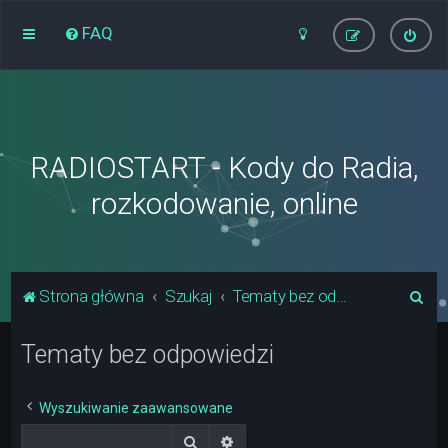
FAQ
RADIOSTART - Kody do Radia,
rozkodowanie, online
S
Strona główna
Szukaj
Tematy bez odpowiedzi
z
Tematy bez odpowiedzi
u
k
a
Wyszukiwanie zaawansowane
j
Szukaj
Wyszukiwanie zaawansowane