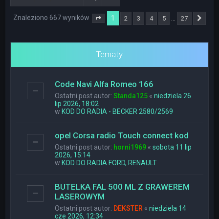
Znaleziono 667 wyników
1
…
2
3
4
5
27
Strona
1
z
27
Nas
Tematy
Code Navi Alfa Romeo 166
Ostatni post autor:
Standa125
«
niedziela 26
lip 2026, 18:02
w
KOD DO RADIA - BECKER 2580/2569
opel Corsa radio Touch connect kod
Ostatni post autor:
horni1969
«
sobota 11 lip
2026, 15:14
w
KOD DO RADIA FORD, RENAULT
BUTELKA FAL 500 ML Z GRAWEREM
LASEROWYM
Ostatni post autor:
DEKSTER
«
niedziela 14
cze 2026, 12:34