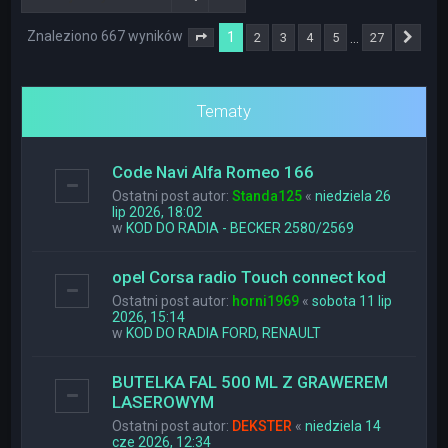
Znaleziono 667 wyników
1
…
2
3
4
5
27
Strona
1
z
27
Nas
Tematy
Code Navi Alfa Romeo 166
Ostatni post autor:
Standa125
«
niedziela 26
lip 2026, 18:02
w
KOD DO RADIA - BECKER 2580/2569
opel Corsa radio Touch connect kod
Ostatni post autor:
horni1969
«
sobota 11 lip
2026, 15:14
w
KOD DO RADIA FORD, RENAULT
BUTELKA FAL 500 ML Z GRAWEREM
LASEROWYM
Ostatni post autor:
DEKSTER
«
niedziela 14
cze 2026, 12:34