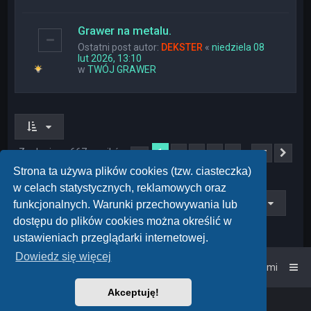
Grawer na metalu.
Ostatni post autor:
DEKSTER
«
niedziela 08
lut 2026, 13:10
w
TWÓJ GRAWER
Znaleziono 667 wyników
1
…
2
3
4
5
27
Strona
1
z
27
Nas
Strona ta używa plików cookies (tzw. ciasteczka)
w celach statystycznych, reklamowych oraz
Przejdź do
funkcjonalnych. Warunki przechowywania lub
dostępu do plików cookies można określić w
ustawieniach przeglądarki internetowej.
Dowiedz się więcej
Strona główna
Kontakt z nami
Akceptuję!
Powered by
phpBB
™
• Design by
PlanetStyles