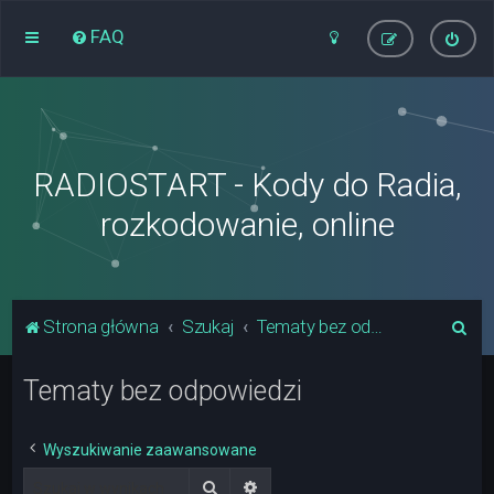
FAQ
RADIOSTART - Kody do Radia,
rozkodowanie, online
S
Strona główna
Szukaj
Tematy bez odpowiedzi
z
Tematy bez odpowiedzi
u
k
a
Wyszukiwanie zaawansowane
j
Szukaj
Wyszukiwanie zaawansowane