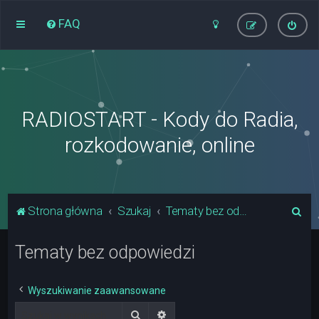
FAQ
RADIOSTART - Kody do Radia,
rozkodowanie, online
S
Strona główna
Szukaj
Tematy bez odpowiedzi
z
Tematy bez odpowiedzi
u
k
a
Wyszukiwanie zaawansowane
j
Szukaj
Wyszukiwanie zaawansowane