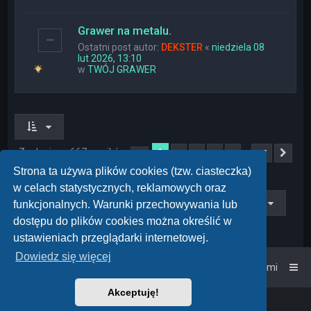
Grawer na metalu.
Ostatni post autor:
DEKSTER
«
niedziela 08
lut 2026, 13:10
w
TWÓJ GRAWER
Znaleziono 667 wyników
1
…
2
3
4
5
27
Strona
1
z
27
Nas
Strona ta używa plików cookies (tzw. ciasteczka)
w celach statystycznych, reklamowych oraz
Przejdź do
funkcjonalnych. Warunki przechowywania lub
dostępu do plików cookies można określić w
ustawieniach przeglądarki internetowej.
Dowiedz się więcej
Strona główna
Kontakt z nami
Akceptuję!
Powered by
phpBB
™
• Design by
PlanetStyles