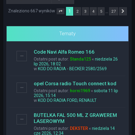
Znaleziono 667 wyników
1
…
2
3
4
5
27
Strona
1
z
27
Nas
Tematy
Code Navi Alfa Romeo 166
Ostatni post autor:
Standa125
«
niedziela 26
lip 2026, 18:02
w
KOD DO RADIA - BECKER 2580/2569
opel Corsa radio Touch connect kod
Ostatni post autor:
horni1969
«
sobota 11 lip
2026, 15:14
w
KOD DO RADIA FORD, RENAULT
BUTELKA FAL 500 ML Z GRAWEREM
LASEROWYM
Ostatni post autor:
DEKSTER
«
niedziela 14
cze 2026, 12:34