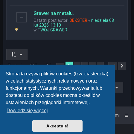
Grawer na metalu.
Ostatni post autor:
DEKSTER
«
niedziela 08
lut 2026, 13:10
w
TWÓJ GRAWER
Znaleziono 667 wyników
1
…
2
3
4
5
27
Strona
1
z
27
Nas
Strona ta używa plików cookies (tzw. ciasteczka)
w celach statystycznych, reklamowych oraz
Przejdź do
funkcjonalnych. Warunki przechowywania lub
dostępu do plików cookies można określić w
ustawieniach przeglądarki internetowej.
Dowiedz się więcej
Strona główna
Kontakt z nami
Akceptuję!
Powered by
phpBB
™
• Design by
PlanetStyles