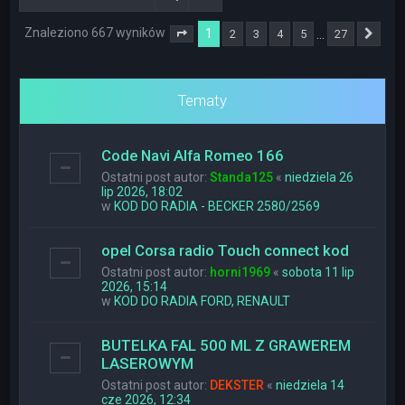
Znaleziono 667 wyników
1
…
2
3
4
5
27
Strona
1
z
27
Nas
Tematy
Code Navi Alfa Romeo 166
Ostatni post autor:
Standa125
«
niedziela 26
lip 2026, 18:02
w
KOD DO RADIA - BECKER 2580/2569
opel Corsa radio Touch connect kod
Ostatni post autor:
horni1969
«
sobota 11 lip
2026, 15:14
w
KOD DO RADIA FORD, RENAULT
BUTELKA FAL 500 ML Z GRAWEREM
LASEROWYM
Ostatni post autor:
DEKSTER
«
niedziela 14
cze 2026, 12:34