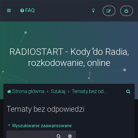
FAQ
RADIOSTART - Kody do Radia,
rozkodowanie, online
S
Strona główna
Szukaj
Tematy bez odpowiedzi
z
Tematy bez odpowiedzi
u
k
a
Wyszukiwanie zaawansowane
j
Szukaj
Wyszukiwanie zaawansowane