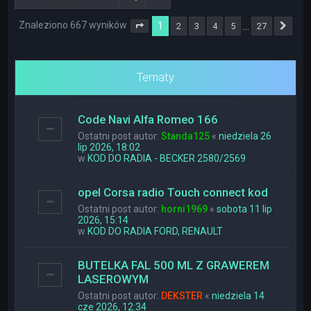
Znaleziono 667 wyników
1
…
2
3
4
5
27
Strona
1
z
27
Nas
Tematy
Code Navi Alfa Romeo 166
Ostatni post autor:
Standa125
«
niedziela 26
lip 2026, 18:02
w
KOD DO RADIA - BECKER 2580/2569
opel Corsa radio Touch connect kod
Ostatni post autor:
horni1969
«
sobota 11 lip
2026, 15:14
w
KOD DO RADIA FORD, RENAULT
BUTELKA FAL 500 ML Z GRAWEREM
LASEROWYM
Ostatni post autor:
DEKSTER
«
niedziela 14
cze 2026, 12:34