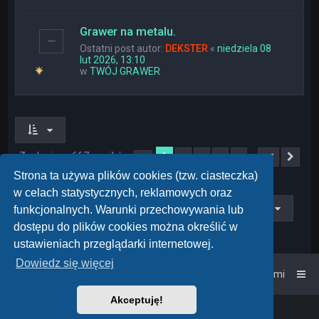
Grawer na metalu.
Ostatni post autor:
DEKSTER
«
niedziela 08
lut 2026, 13:10
w
TWÓJ GRAWER
Znaleziono 667 wyników
1
…
2
3
4
5
27
Strona
1
z
27
Nas
Strona ta używa plików cookies (tzw. ciasteczka)
w celach statystycznych, reklamowych oraz
Przejdź do
funkcjonalnych. Warunki przechowywania lub
dostępu do plików cookies można określić w
ustawieniach przeglądarki internetowej.
Dowiedz się więcej
Strona główna
Kontakt z nami
Akceptuję!
Powered by
phpBB
™
• Design by
PlanetStyles