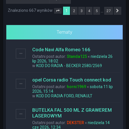
Znaleziono 667 wyników
1
…
2
3
4
5
27
Strona
1
z
27
Nas
Tematy
Code Navi Alfa Romeo 166
Ostatni post autor:
Standa125
«
niedziela 26
lip 2026, 18:02
w
KOD DO RADIA - BECKER 2580/2569
opel Corsa radio Touch connect kod
Ostatni post autor:
horni1969
«
sobota 11 lip
2026, 15:14
w
KOD DO RADIA FORD, RENAULT
BUTELKA FAL 500 ML Z GRAWEREM
LASEROWYM
Ostatni post autor:
DEKSTER
«
niedziela 14
cze 2026, 12:34