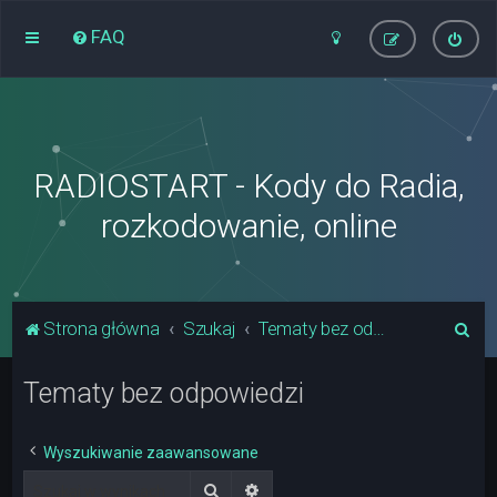
FAQ
RADIOSTART - Kody do Radia,
rozkodowanie, online
S
Strona główna
Szukaj
Tematy bez odpowiedzi
z
Tematy bez odpowiedzi
u
k
a
Wyszukiwanie zaawansowane
j
Szukaj
Wyszukiwanie zaawansowane