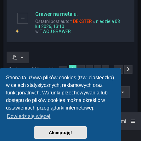
Grawer na metalu.
Ostatni post autor:
DEKSTER
«
niedziela 08
lut 2026, 13:10
w
TWÓJ GRAWER
Znaleziono 667 wyników
1
…
2
3
4
5
27
Strona
1
z
27
Nas
Strona ta używa plików cookies (tzw. ciasteczka)
w celach statystycznych, reklamowych oraz
Przejdź do
funkcjonalnych. Warunki przechowywania lub
dostępu do plików cookies można określić w
ustawieniach przeglądarki internetowej.
Dowiedz się więcej
Strona główna
Kontakt z nami
Akceptuję!
Powered by
phpBB
™
• Design by
PlanetStyles