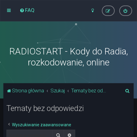
FAQ
RADIOSTART - Kody do Radia,
rozkodowanie, online
S
Strona główna
Szukaj
Tematy bez odpowiedzi
z
Tematy bez odpowiedzi
u
k
a
Wyszukiwanie zaawansowane
j
Szukaj
Wyszukiwanie zaawansowane