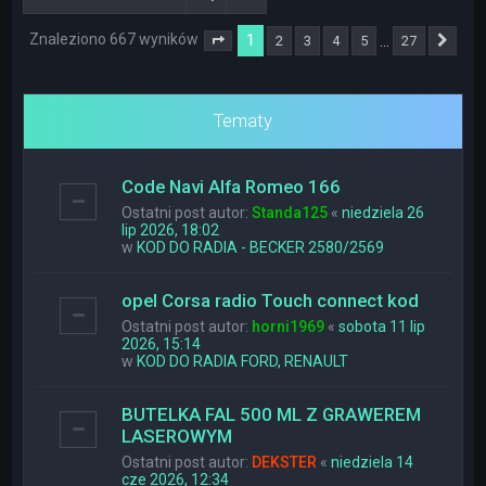
Znaleziono 667 wyników
1
…
2
3
4
5
27
Strona
1
z
27
Nas
Tematy
Code Navi Alfa Romeo 166
Ostatni post autor:
Standa125
«
niedziela 26
lip 2026, 18:02
w
KOD DO RADIA - BECKER 2580/2569
opel Corsa radio Touch connect kod
Ostatni post autor:
horni1969
«
sobota 11 lip
2026, 15:14
w
KOD DO RADIA FORD, RENAULT
BUTELKA FAL 500 ML Z GRAWEREM
LASEROWYM
Ostatni post autor:
DEKSTER
«
niedziela 14
cze 2026, 12:34