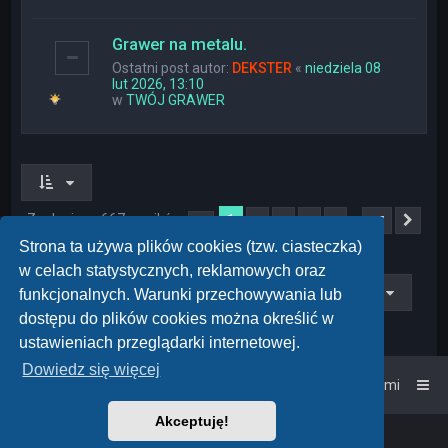
Grawer na metalu.
Ostatni post autor:
DEKSTER
«
niedziela 08
lut 2026, 13:10
w
TWÓJ GRAWER
Znaleziono 667 wyników
1
…
2
3
4
5
27
Strona
1
z
27
Nas
Strona ta używa plików cookies (tzw. ciasteczka)
w celach statystycznych, reklamowych oraz
Przejdź do
funkcjonalnych. Warunki przechowywania lub
dostępu do plików cookies można określić w
ustawieniach przeglądarki internetowej.
Dowiedz się więcej
Strona główna
Kontakt z nami
Akceptuję!
Powered by
phpBB
™
• Design by
PlanetStyles