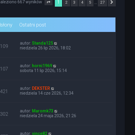
aleziono 667 wyników
1
…
2
3
4
5
27
Strona
1
z
27
Następna
słony
Ostatni post
autor:
Standa125
109
niedziela 26 lip 2026, 18:02
autor:
horni1969
107
sobota 11 lip 2026, 15:14
autor:
DEKSTER
421
niedziela 14 cze 2026, 12:34
autor:
Maromk73
302
niedziela 24 maja 2026, 21:26
autor:
vince82