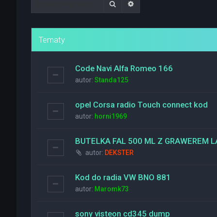
Szukaj
Wyszukiwanie zaawanso
Tematy
Code Navi Alfa Romeo 166
autor:
Standa125
opel Corsa radio Touch connect kod
autor:
horni1969
BUTELKA FAL 500 ML Z GRAWEREM
autor:
DEKSTER
Kod do radia VW BNO 881
autor:
Maromk73
sony visteon cd345 dump