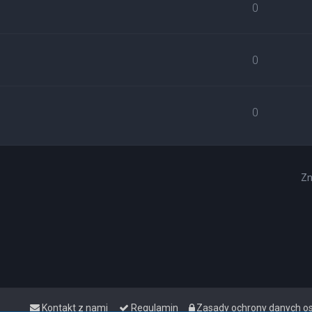
0
0
0
Zn
Kontakt z nami
Regulamin
Zasady ochrony danych 