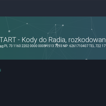
ART - Kody do Radia, rozkodowanie
ąg PL 73 1160 2202 0000 0005 1513 7293 NIP: 6261710407 TEL.722 1
i