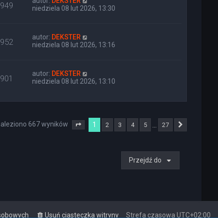
autor:
DEKSTER
949
niedziela 08 lut 2026, 13:30
autor:
DEKSTER
952
niedziela 08 lut 2026, 13:16
autor:
DEKSTER
901
niedziela 08 lut 2026, 13:10
aleziono 667 wyników
1
…
2
3
4
5
27
Strona
1
z
27
Następna
Przejdź do
osobowych
Usuń ciasteczka witryny
Strefa czasowa
UTC+02:00