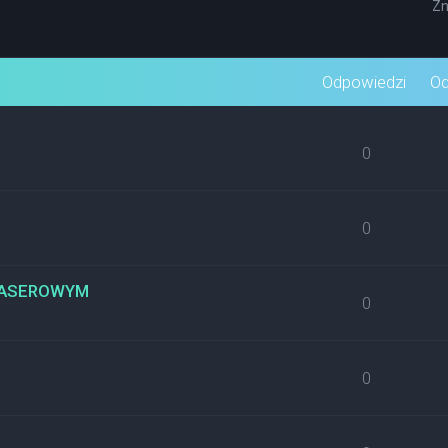
Zn
wane
Odpowiedzi
Od
0
0
 LASEROWYM
0
0