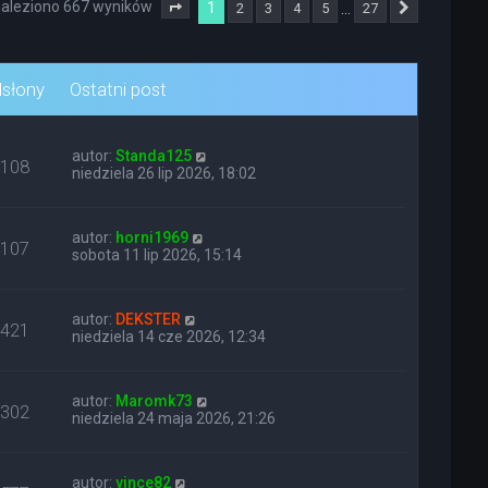
aleziono 667 wyników
1
…
2
3
4
5
27
Strona
1
z
27
Następna
słony
Ostatni post
autor:
Standa125
108
niedziela 26 lip 2026, 18:02
autor:
horni1969
107
sobota 11 lip 2026, 15:14
autor:
DEKSTER
421
niedziela 14 cze 2026, 12:34
autor:
Maromk73
302
niedziela 24 maja 2026, 21:26
autor:
vince82