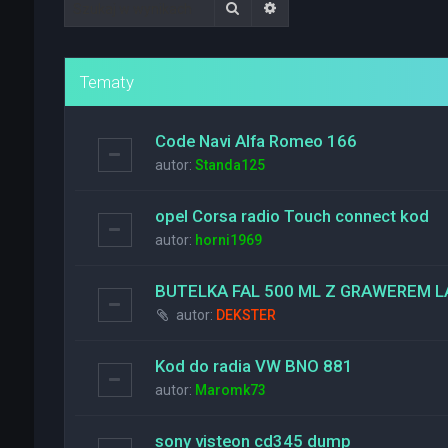
Szukaj
Wyszukiwanie zaawanso
Tematy
Code Navi Alfa Romeo 166
autor:
Standa125
opel Corsa radio Touch connect kod
autor:
horni1969
BUTELKA FAL 500 ML Z GRAWEREM
autor:
DEKSTER
Kod do radia VW BNO 881
autor:
Maromk73
sony visteon cd345 dump