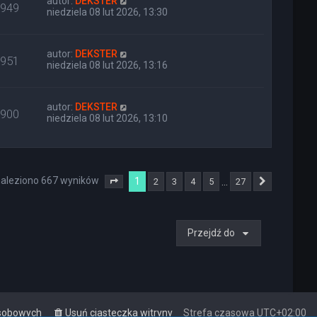
autor:
DEKSTER
949
niedziela 08 lut 2026, 13:30
autor:
DEKSTER
951
niedziela 08 lut 2026, 13:16
autor:
DEKSTER
900
niedziela 08 lut 2026, 13:10
aleziono 667 wyników
1
…
2
3
4
5
27
Strona
1
z
27
Następna
Przejdź do
osobowych
Usuń ciasteczka witryny
Strefa czasowa
UTC+02:00