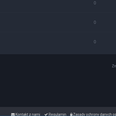
0
0
0
Zn
Kontakt z nami
Regulamin
Zasady ochrony danych 