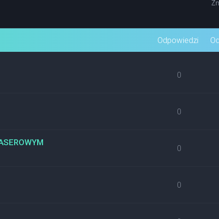
Zn
wane
Odpowiedzi
Od
0
0
 LASEROWYM
0
0