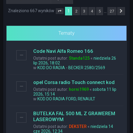
Znaleziono 667 wyników
1
…
2
3
4
5
27
Strona
1
z
27
Nas
Tematy
Code Navi Alfa Romeo 166
Ostatni post autor:
Standa125
«
niedziela 26
lip 2026, 18:02
w
KOD DO RADIA - BECKER 2580/2569
opel Corsa radio Touch connect kod
Ostatni post autor:
horni1969
«
sobota 11 lip
2026, 15:14
w
KOD DO RADIA FORD, RENAULT
BUTELKA FAL 500 ML Z GRAWEREM
LASEROWYM
Ostatni post autor:
DEKSTER
«
niedziela 14
cze 2026, 12:34