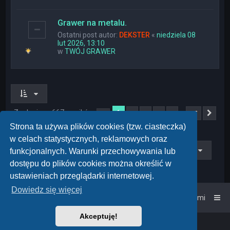
Grawer na metalu.
Ostatni post autor:
DEKSTER
«
niedziela 08
lut 2026, 13:10
w
TWÓJ GRAWER
Znaleziono 667 wyników
1
…
2
3
4
5
27
Strona
1
z
27
Nas
Strona ta używa plików cookies (tzw. ciasteczka)
w celach statystycznych, reklamowych oraz
Przejdź do
funkcjonalnych. Warunki przechowywania lub
dostępu do plików cookies można określić w
ustawieniach przeglądarki internetowej.
Dowiedz się więcej
Strona główna
Kontakt z nami
Akceptuję!
Powered by
phpBB
™
• Design by
PlanetStyles