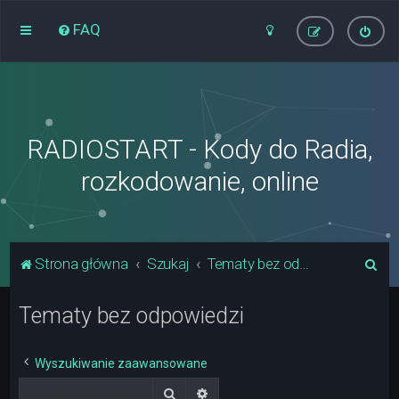
FAQ
RADIOSTART - Kody do Radia,
rozkodowanie, online
S
Strona główna
Szukaj
Tematy bez odpowiedzi
z
Tematy bez odpowiedzi
u
k
a
Wyszukiwanie zaawansowane
j
Szukaj
Wyszukiwanie zaawansowane