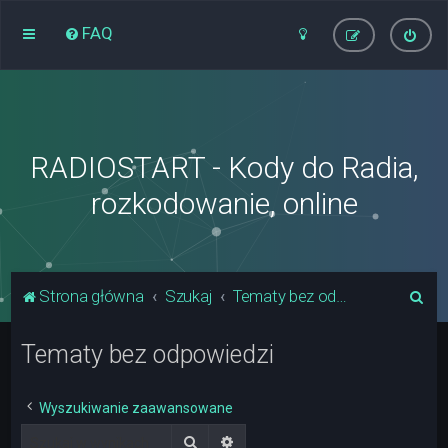
FAQ
RADIOSTART - Kody do Radia,
rozkodowanie, online
S
Strona główna
Szukaj
Tematy bez odpowiedzi
z
Tematy bez odpowiedzi
u
k
a
Wyszukiwanie zaawansowane
j
Szukaj
Wyszukiwanie zaawansowane