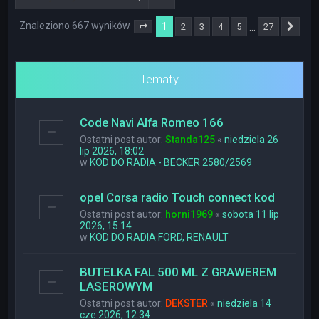
Znaleziono 667 wyników
1
…
2
3
4
5
27
Strona
1
z
27
Nas
Tematy
Code Navi Alfa Romeo 166
Ostatni post autor:
Standa125
«
niedziela 26
lip 2026, 18:02
w
KOD DO RADIA - BECKER 2580/2569
opel Corsa radio Touch connect kod
Ostatni post autor:
horni1969
«
sobota 11 lip
2026, 15:14
w
KOD DO RADIA FORD, RENAULT
BUTELKA FAL 500 ML Z GRAWEREM
LASEROWYM
Ostatni post autor:
DEKSTER
«
niedziela 14
cze 2026, 12:34