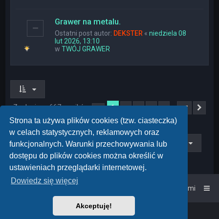
Grawer na metalu.
Ostatni post autor:
DEKSTER
«
niedziela 08
lut 2026, 13:10
w
TWÓJ GRAWER
Znaleziono 667 wyników
1
…
2
3
4
5
27
Strona
1
z
27
Nas
Strona ta używa plików cookies (tzw. ciasteczka)
w celach statystycznych, reklamowych oraz
Przejdź do
funkcjonalnych. Warunki przechowywania lub
dostępu do plików cookies można określić w
ustawieniach przeglądarki internetowej.
Dowiedz się więcej
Strona główna
Kontakt z nami
Akceptuję!
Powered by
phpBB
™
• Design by
PlanetStyles