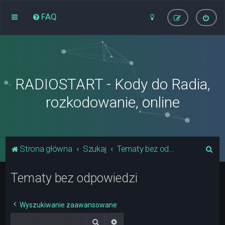
FAQ
RADIOSTART - Kody do Radia,
rozkodowanie, online
S
Strona główna
Szukaj
Tematy bez odpowiedzi
z
Tematy bez odpowiedzi
u
k
a
Wyszukiwanie zaawansowane
j
Szukaj
Wyszukiwanie zaawansowane