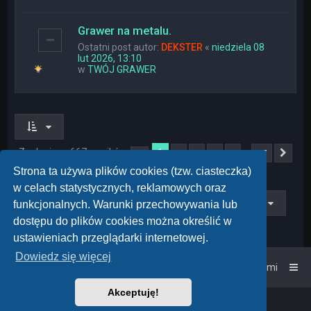
Grawer na metalu.
Ostatni post autor:
DEKSTER
«
niedziela 08
lut 2026, 13:10
w
TWÓJ GRAWER
Znaleziono 667 wyników
1
…
2
3
4
5
27
Strona
1
z
27
Nas
Strona ta używa plików cookies (tzw. ciasteczka)
w celach statystycznych, reklamowych oraz
Przejdź do
funkcjonalnych. Warunki przechowywania lub
dostępu do plików cookies można określić w
ustawieniach przeglądarki internetowej.
Dowiedz się więcej
Strona główna
Kontakt z nami
Akceptuję!
Powered by
phpBB
™
• Design by
PlanetStyles