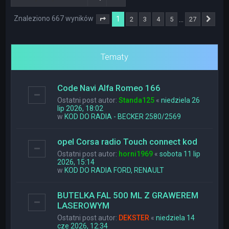
Znaleziono 667 wyników
1
…
2
3
4
5
27
Strona
1
z
27
Nas
Tematy
Code Navi Alfa Romeo 166
Ostatni post autor:
Standa125
«
niedziela 26
lip 2026, 18:02
w
KOD DO RADIA - BECKER 2580/2569
opel Corsa radio Touch connect kod
Ostatni post autor:
horni1969
«
sobota 11 lip
2026, 15:14
w
KOD DO RADIA FORD, RENAULT
BUTELKA FAL 500 ML Z GRAWEREM
LASEROWYM
Ostatni post autor:
DEKSTER
«
niedziela 14
cze 2026, 12:34