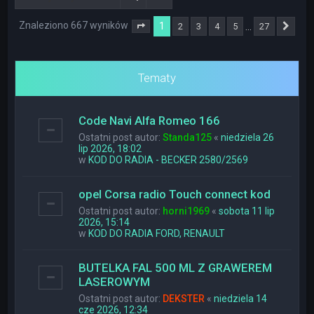
Znaleziono 667 wyników
1
…
2
3
4
5
27
Strona
1
z
27
Nas
Tematy
Code Navi Alfa Romeo 166
Ostatni post autor:
Standa125
«
niedziela 26
lip 2026, 18:02
w
KOD DO RADIA - BECKER 2580/2569
opel Corsa radio Touch connect kod
Ostatni post autor:
horni1969
«
sobota 11 lip
2026, 15:14
w
KOD DO RADIA FORD, RENAULT
BUTELKA FAL 500 ML Z GRAWEREM
LASEROWYM
Ostatni post autor:
DEKSTER
«
niedziela 14
cze 2026, 12:34