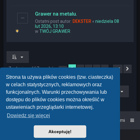
Grawer na metalu.
Ostatni post autor:
DEKSTER
«
niedziela 08
lut 2026, 13:10
w
TWÓJ GRAWER
Znaleziono 667 wyników
1
…
2
3
4
5
27
Strona
1
z
27
Nas
Strona ta używa plików cookies (tzw. ciasteczka)
w celach statystycznych, reklamowych oraz
Przejdź do
funkcjonalnych. Warunki przechowywania lub
dostępu do plików cookies można określić w
ustawieniach przeglądarki internetowej.
Dowiedz się więcej
Strona główna
Kontakt z nami
Akceptuję!
Powered by
phpBB
™
• Design by
PlanetStyles