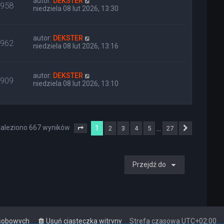
autor:
DEKSTER
958
niedziela 08 lut 2026, 13:30
autor:
DEKSTER
962
niedziela 08 lut 2026, 13:16
autor:
DEKSTER
909
niedziela 08 lut 2026, 13:10
aleziono 667 wyników
1
…
2
3
4
5
27
Strona
1
z
27
Następna
Przejdź do
osobowych
Usuń ciasteczka witryny
Strefa czasowa
UTC+02:00