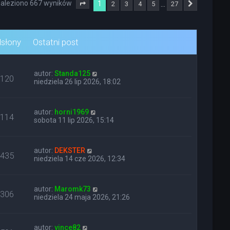
aleziono 667 wyników
1
…
2
3
4
5
27
Strona
1
z
27
Następna
słony
Ostatni post
autor:
Standa125
120
niedziela 26 lip 2026, 18:02
autor:
horni1969
114
sobota 11 lip 2026, 15:14
autor:
DEKSTER
435
niedziela 14 cze 2026, 12:34
autor:
Maromk73
306
niedziela 24 maja 2026, 21:26
autor:
vince82