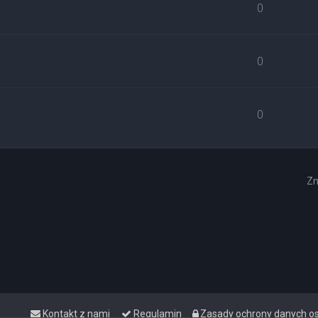
0
0
0
Zn
Kontakt z nami
Regulamin
Zasady ochrony danych 