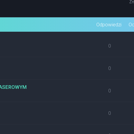
Zn
wane
Odpowiedzi
Od
0
0
 LASEROWYM
0
0