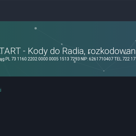
ART - Kody do Radia, rozkodowanie
ąg PL 73 1160 2202 0000 0005 1513 7293 NIP: 6261710407 TEL.722 1
i