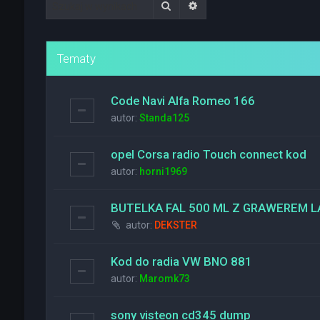
Szukaj
Wyszukiwanie zaawanso
Tematy
Code Navi Alfa Romeo 166
autor:
Standa125
opel Corsa radio Touch connect kod
autor:
horni1969
BUTELKA FAL 500 ML Z GRAWEREM
autor:
DEKSTER
Kod do radia VW BNO 881
autor:
Maromk73
sony visteon cd345 dump