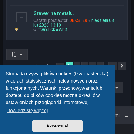
Grawer na metalu.
Ostatni post autor:
DEKSTER
«
niedziela 08
lut 2026, 13:10
w
TWÓJ GRAWER
Znaleziono 667 wyników
1
…
2
3
4
5
27
Strona
1
z
27
Nas
Strona ta używa plików cookies (tzw. ciasteczka)
w celach statystycznych, reklamowych oraz
Przejdź do
funkcjonalnych. Warunki przechowywania lub
dostępu do plików cookies można określić w
ustawieniach przeglądarki internetowej.
Dowiedz się więcej
Strona główna
Kontakt z nami
Akceptuję!
Powered by
phpBB
™
• Design by
PlanetStyles