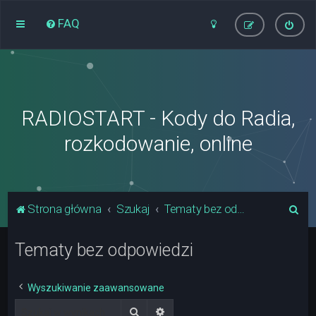
FAQ
RADIOSTART - Kody do Radia,
rozkodowanie, online
S
Strona główna
Szukaj
Tematy bez odpowiedzi
z
Tematy bez odpowiedzi
u
k
a
Wyszukiwanie zaawansowane
j
Szukaj
Wyszukiwanie zaawansowane