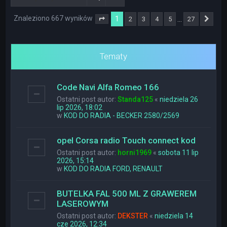
Znaleziono 667 wyników
1
…
2
3
4
5
27
Strona
1
z
27
Nas
Tematy
Code Navi Alfa Romeo 166
Ostatni post autor:
Standa125
«
niedziela 26
lip 2026, 18:02
w
KOD DO RADIA - BECKER 2580/2569
opel Corsa radio Touch connect kod
Ostatni post autor:
horni1969
«
sobota 11 lip
2026, 15:14
w
KOD DO RADIA FORD, RENAULT
BUTELKA FAL 500 ML Z GRAWEREM
LASEROWYM
Ostatni post autor:
DEKSTER
«
niedziela 14
cze 2026, 12:34